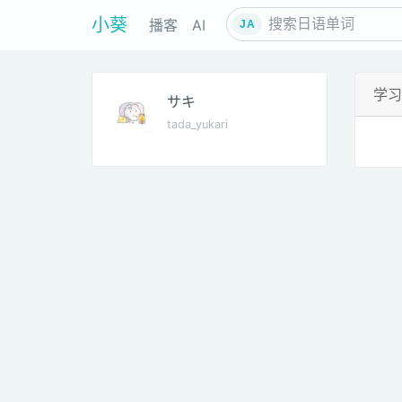
小葵
播客
AI
JA
学习
サキ
tada_yukari