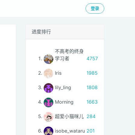
登录
进度排行
不高考的终身
学习者
4757
Iris
1985
lily_ling
1808
Morning
1663
超爱小猫咪儿
284
isobe_wataru
201