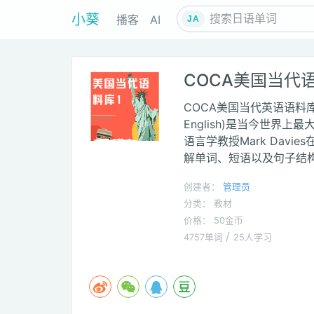
小葵
播客
AI
JA
COCA美国当代语
COCA美国当代英语语料库（全称C
English)是当今世界
语言学教授Mark Dav
解单词、短语以及句子结
创建者：
管理员
分类： 教材
价格： 50金币
/
4757单词
25人学习