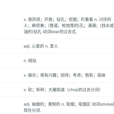
v. 使厌烦；开凿；钻孔；挖掘；盯着看 n. 讨厌的
人；麻烦事；(管道、枪炮等的)孔；涌潮；(找水或
油的)钻孔 动词bear的过去式.
adj. 心爱的 n. 爱人
n. 网站
v. 娱乐；使有兴趣；招待；考虑；抱有；容纳
v. 砍；斩碎；大量削减（chop的过去分词）
adj. 抽烟的；熏制的 n. 吸烟；吸烟区 动词smoke
现在分词.