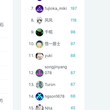
fujioka_miki
197
风风
119
石
千昭
98
悟一居士
97
yuki
88
songjinyang
078
87
Turon
87
hgson1678
66
的
Nita
45