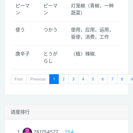
ピーマ
ピーマ
灯笼椒（青椒，一种
ン
ン
蔬菜）
使う
つかう
使用，应用，运用，
驱使，消费，工作
唐辛子
とうが
〈植〉辣椒.
らし
First
Previous
1
2
3
4
5
6
7
8
9
进度排行
781754577
254