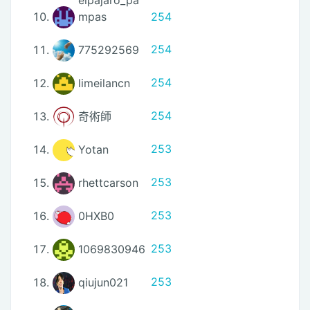
mpas
254
775292569
254
limeilancn
254
奇術師
254
Yotan
253
rhettcarson
253
0HXB0
253
1069830946
253
qiujun021
253