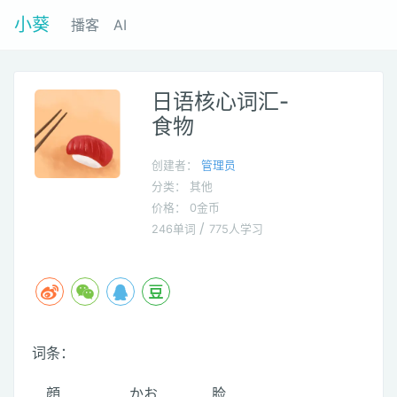
小葵
播客
AI
日语核心词汇-
食物
创建者：
管理员
分类： 其他
价格： 0金币
/
246单词
775人学习
词条：
顔
かお
脸