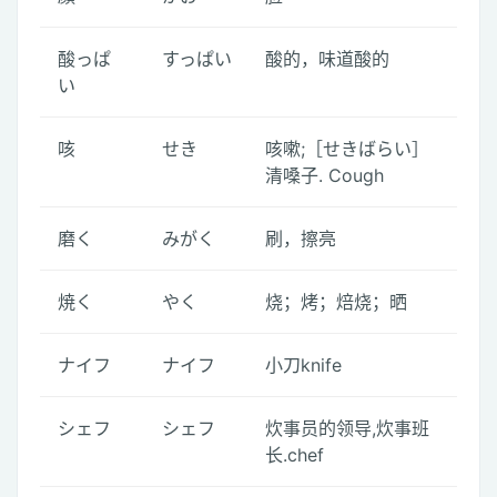
酸っぱ
すっぱい
酸的，味道酸的
い
咳
せき
咳嗽;［せきばらい］
清嗓子. Cough
磨く
みがく
刷，擦亮
焼く
やく
烧；烤；焙烧；晒
ナイフ
ナイフ
小刀knife
シェフ
シェフ
炊事员的领导,炊事班
长.chef