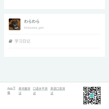
わらわら
kitazawa_gen
学习日记
App下
单词量测
口语水平测
英语口音测
载
试
试
试